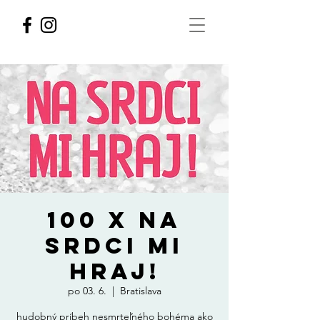
100 x NA
SRDCI MI
HRAJ!
po 03. 6.
  |  
Bratislava
hudobný príbeh nesmrteľného bohéma ako