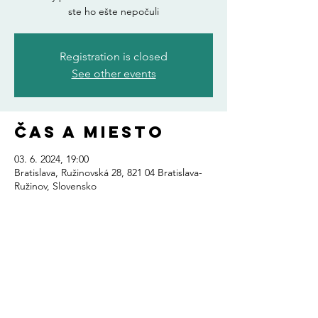
ste ho ešte nepočuli
Registration is closed
See other events
Čas a miesto
03. 6. 2024, 19:00
Bratislava, Ružinovská 28, 821 04 Bratislava-
Ružinov, Slovensko
Zdieľajte toto
podujatie