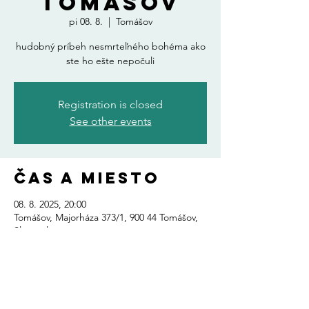
Tomášov
pi 08. 8.
  |  
Tomášov
hudobný príbeh nesmrteľného bohéma ako
ste ho ešte nepočuli
Registration is closed
See other events
Čas a miesto
08. 8. 2025, 20:00
Tomášov, Majorháza 373/1, 900 44 Tomášov,
Slovensko
Zdieľajte toto