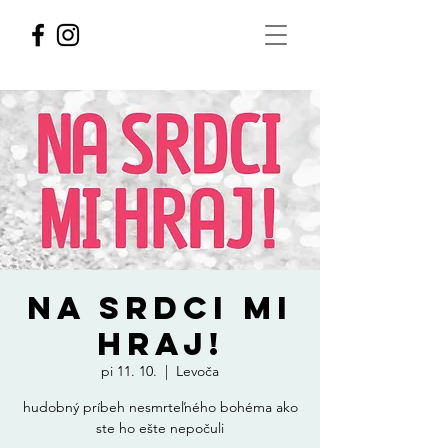
NA SRDCI MI
HRAJ!
pi 11. 10.
  |  
Levoča
hudobný príbeh nesmrteľného bohéma ako
ste ho ešte nepočuli