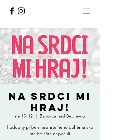
NA SRDCI MI
HRAJ!
ne 15. 12.
  |  
Bánovce nad Bebravou
hudobný príbeh nesmrteľného bohéma ako
ste ho ešte nepočuli