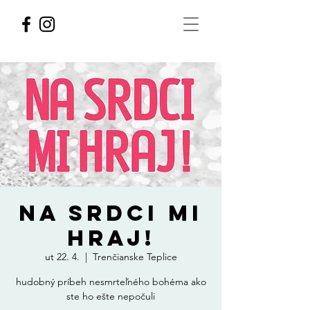
NA SRDCI MI
HRAJ!
ut 22. 4.
  |  
Trenčianske Teplice
hudobný príbeh nesmrteľného bohéma ako
ste ho ešte nepočuli