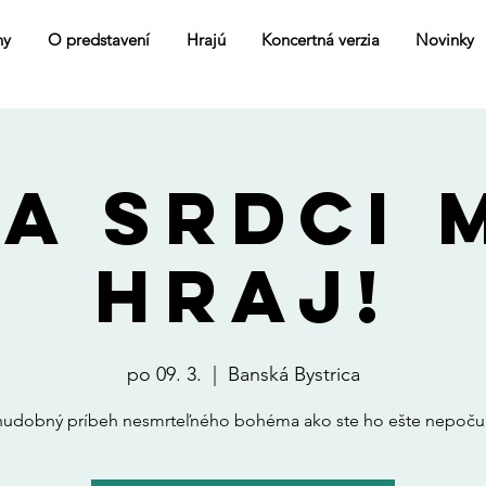
ny
O predstavení
Hrajú
Koncertná verzia
Novinky
A SRDCI 
HRAJ!
po 09. 3.
  |  
Banská Bystrica
hudobný príbeh nesmrteľného bohéma ako ste ho ešte nepočul