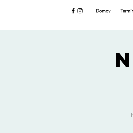
Domov
Termí
N