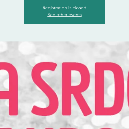
Registration is closed
See other events