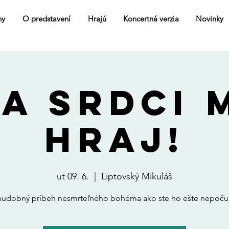
ny
O predstavení
Hrajú
Koncertná verzia
Novinky
A SRDCI 
HRAJ!
ut 09. 6.
  |  
Liptovský Mikuláš
hudobný príbeh nesmrteľného bohéma ako ste ho ešte nepočul