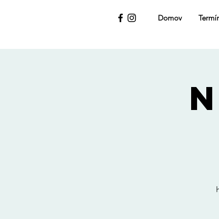
Domov
Termí
N