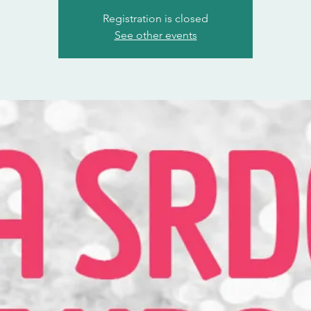
Registration is closed
See other events