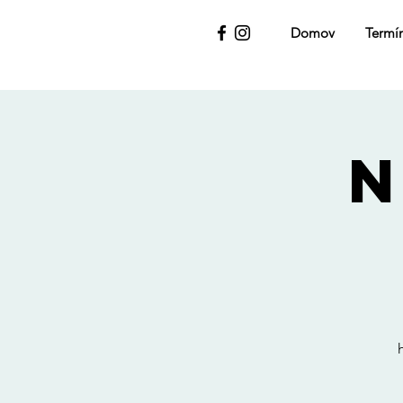
Domov
Termí
N