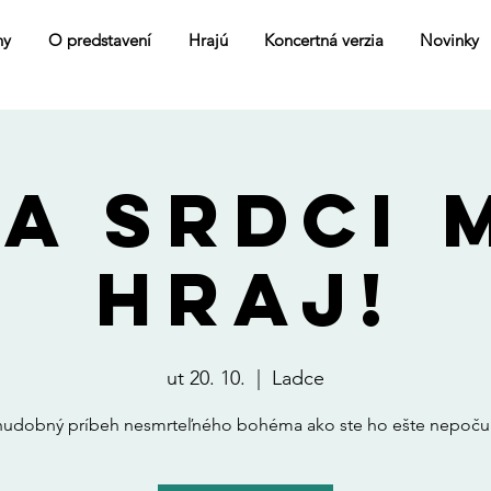
ny
O predstavení
Hrajú
Koncertná verzia
Novinky
A SRDCI 
HRAJ!
ut 20. 10.
  |  
Ladce
hudobný príbeh nesmrteľného bohéma ako ste ho ešte nepočul