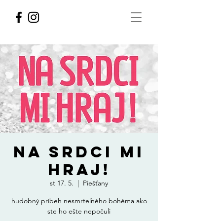
NA SRDCI MI
HRAJ!
st 17. 5.
  |  
Piešťany
hudobný príbeh nesmrteľného bohéma ako
ste ho ešte nepočuli