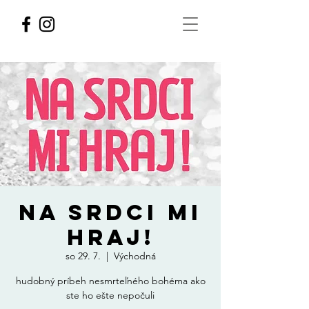
NA SRDCI MI
HRAJ!
so 29. 7.
  |  
Východná
hudobný príbeh nesmrteľného bohéma ako
ste ho ešte nepočuli