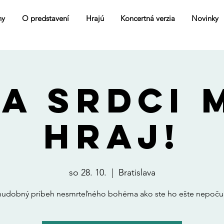
ny
O predstavení
Hrajú
Koncertná verzia
Novinky
A SRDCI 
HRAJ!
so 28. 10.
  |  
Bratislava
hudobný príbeh nesmrteľného bohéma ako ste ho ešte nepočul