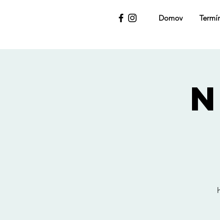
Domov
Termí
N