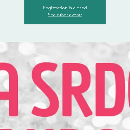
Registration is closed
See other events