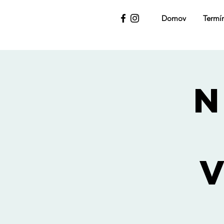
Domov
Termí
N