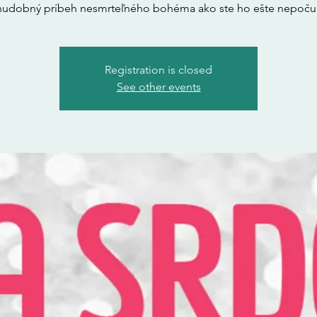
hudobný príbeh nesmrteľného bohéma ako ste ho ešte nepočul
Registration is closed
See other events