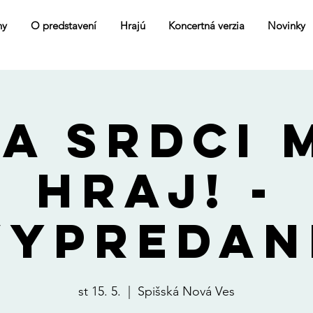
ny
O predstavení
Hrajú
Koncertná verzia
Novinky
A SRDCI 
HRAJ! -
vypredan
st 15. 5.
  |  
Spišská Nová Ves