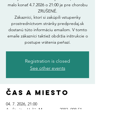
malo konať 4.7.2026 o 21:00 je pre chorobu
ZRUŠENÉ.
Zákazníci, ktorí si zakúpili vstupenky
prostredníctvom stránky predpredaj.sk
dostanú túto informáciu emailom. V tomto
emaile zákazníci taktiež obdržia inštrukcie o
postupe vrátenia peňazí.
Registration is closed
See other events
Čas a miesto
04. 7. 2026, 21:00
Amfiteáter Holíč, Moyzesova 2983, 908 51
Holíč, Slovensko