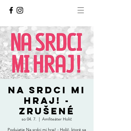
NA SRDCI MI
HRAJ! -
ZRUŠENÉ
so 04. 7.
  |  
Amfiteáter Holíč
Podujatie Na srdci mi hraj! - Holíč, ktoré sa