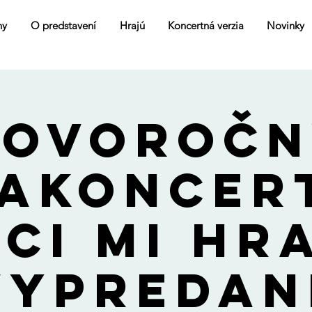
ny
O predstavení
Hrajú
Koncertná verzia
Novinky
Novoročn
akoncer
ci mi hra
vypredan