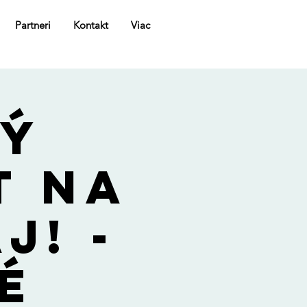
Partneri
Kontakt
Viac
ý
t Na
j! -
é