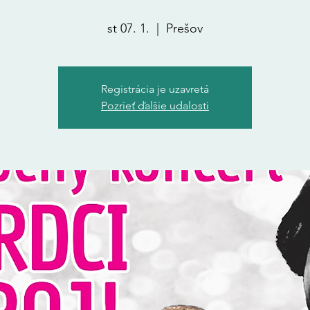
st 07. 1.
  |  
Prešov
Registrácia je uzavretá
Pozrieť ďalšie udalosti