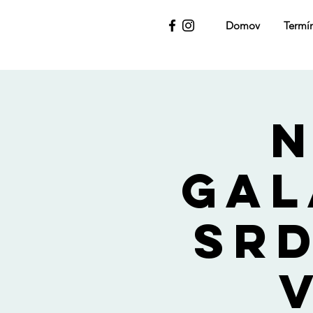
Domov
Termí
gal
srd