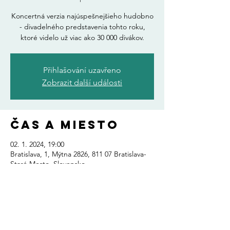
Koncertná verzia najúspešnejšieho hudobno
- divadelného predstavenia tohto roku,
ktoré videlo už viac ako 30 000 divákov.
Přihlašování uzavřeno
Zobrazit další události
Čas a miesto
02. 1. 2024, 19:00
Bratislava, 1, Mýtna 2826, 811 07 Bratislava-
Staré Mesto, Slovensko
Zdieľajte toto