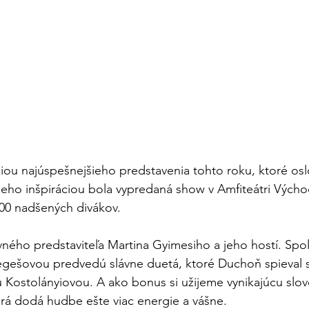
ziou najúspešnejšieho predstavenia tohto roku, ktoré oslo
Jeho inšpiráciou bola vypredaná show v Amfiteátri Výcho
5000 nadšených divákov.
vného predstaviteľa Martina Gyimesiho a jeho hostí. Spol
gešovou predvedú slávne duetá, ktoré Duchoň spieval 
Kostolányiovou. A ako bonus si užijeme vynikajúcu slov
rá dodá hudbe ešte viac energie a vášne.