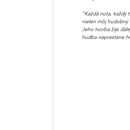
"Každá nota, každý t
nielen môj hudobný k
Jeho tvorba žije ďale
hudba neprestane hr