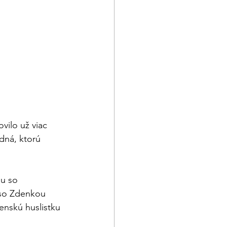
vilo už viac 
dná, ktorú 
u so 
so Zdenkou 
enskú huslistku 