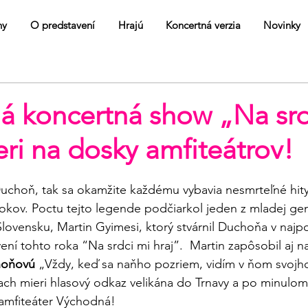
ny
O predstavení
Hrajú
Koncertná verzia
Novinky
á koncertná show „Na srd
eri na dosky amfiteátrov!
uchoň, tak sa okamžite každému vybavia nesmrteľné hity
rokov. Poctu tejto legende podčiarkol jeden z mladej ge
lovensku, Martin Gyimesi, ktorý stvárnil Duchoňa v naj
ní tohto roka “Na srdci mi hraj”.  Martin zapôsobil aj n
hoňovú
 „Vždy, keď sa naňho pozriem, vidím v ňom svojh
ach mieri hlasový odkaz velikána do Trnavy a po minulo
j amfiteáter Východná!