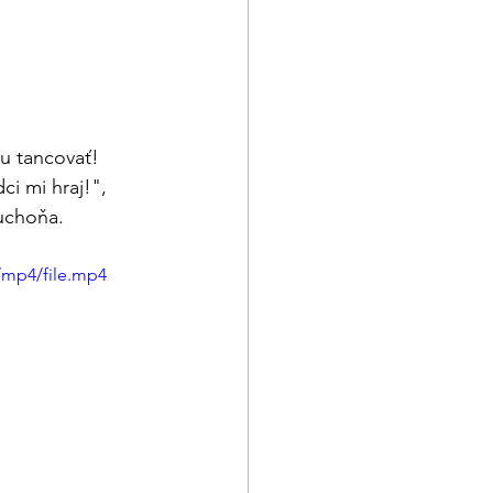
u tancovať! 
i mi hraj!", 
uchoňa.
/mp4/file.mp4