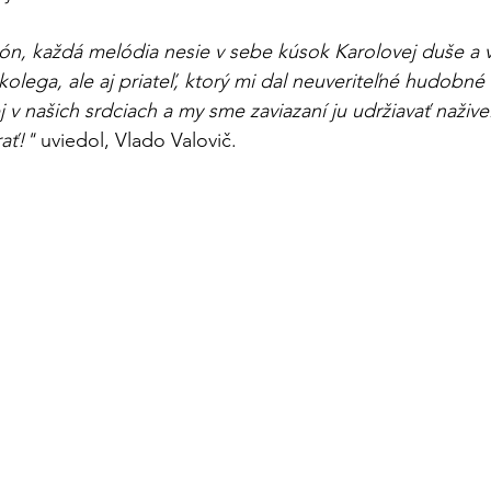
ón, každá melódia nesie v sebe kúsok Karolovej duše a v
olega, ale aj priateľ, ktorý mi dal neuveriteľné hudobné 
j v našich srdciach a my sme zaviazaní ju udržiavať nažive.
ať!" 
uviedol, Vlado Valovič.