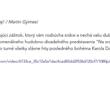
aj! / Martin Gyimesi
šujúci zážitok, ktorý vám rozbúcha srdce a nechá vašu duš
nomenálneho hudobno-divadelného predstavenia "Na srdc
ho turné všetky slávne hity posledného bohéma Karola D
ic.com/video/6133ce_35c12a5a1dac4cad83dd2f536d120cf7/1080p