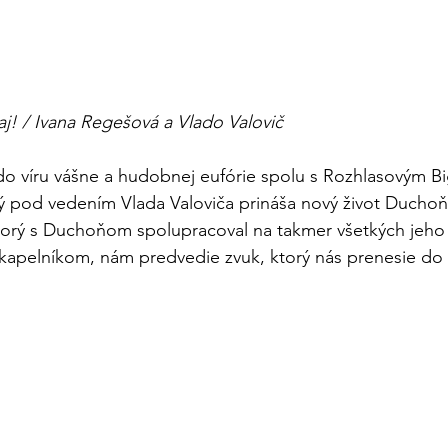
aj! / Ivana Regešová a Vlado Valovič
 do víru vášne a hudobnej eufórie spolu s Rozhlasovým 
ý pod vedením Vlada Valoviča prináša nový život Ducho
torý s Duchoňom spolupracoval na takmer všetkých jeho 
kapelníkom, nám predvedie zvuk, ktorý nás prenesie do é