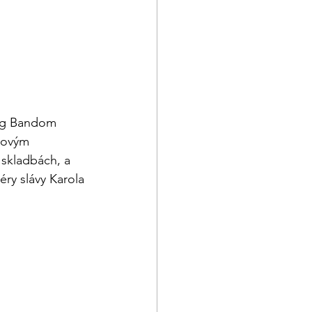
Big Bandom 
ňovým 
skladbách, a 
ry slávy Karola 