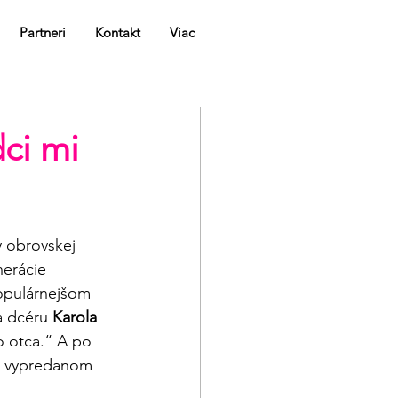
Partneri
Kontakt
Viac
ci mi
 obrovskej 
nerácie 
populárnejšom 
a dcéru 
Karola 
o otca.“ A po 
m vypredanom 