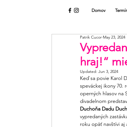
Domov
Termí
Patrik Cucor
May 23, 2024
Vypredan
hraj!“ mi
Updated:
Jun 3, 2024
Keď sa povie Karol D
speváckej ikony 70. 
operných hlasov na S
divadelnom predstave
Duchoňa Dadu Duc
vypredaných zastávk
roku opäť navštívi a